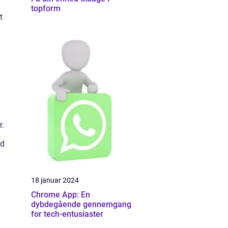
topform
t
r.
ed
18 januar 2024
Chrome App: En
dybdegående gennemgang
for tech-entusiaster