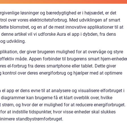
ivenlige løsninger og bæredygtighed er i højsædet, er det
rol over vores elektricitetsforbrug. Med udviklingen af smart
ette blomstret, og en af de mest innovative applikationer til at
I denne artikel vil vi udforske Aura el app i dybden, fra dens
 og udvikling.
plikation, der giver brugeren mulighed for at overvåge og styre
 effektiv måde. Appen forbinder til brugerens smart hjem-enhede
es el-forbrug fra deres smartphone eller tablet. Dette giver
 og kontrol over deres energiforbrug og hjælper med at optimere
 el app er dens evne til at analysere og visualisere elforbruget i
 diagrammer kan brugerne få et klart overblik over, hvilke
strøm, og hvor der er mulighed for at reducere energiforbruget.
r at indstille tidspunkter, hvor visse enheder skal slukkes
minimere standbystrømforbruget.