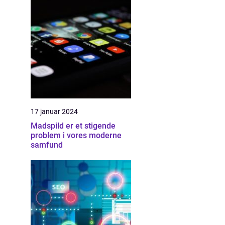
17 januar 2024
Madspild er et stigende
problem i vores moderne
samfund