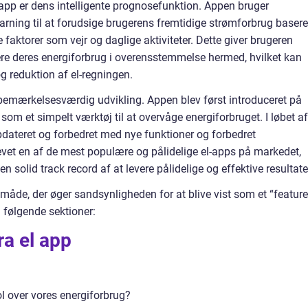
 app er dens intelligente prognosefunktion. Appen bruger
rning til at forudsige brugerens fremtidige strømforbrug basere
 faktorer som vejr og daglige aktiviteter. Dette giver brugeren
re deres energiforbrug i overensstemmelse hermed, hvilket kan
og reduktion af el-regningen.
n bemærkelsesværdig udvikling. Appen blev først introduceret på
om et simpelt værktøj til at overvåge energiforbruget. I løbet af
pdateret og forbedret med nye funktioner og forbedret
levet en af de mest populære og pålidelige el-apps på markedet,
 solid track record af at levere pålidelige og effektive resultate
n måde, der øger sandsynligheden for at blive vist som et “featur
i følgende sektioner:
ra el app
ol over vores energiforbrug?