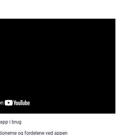
 app i brug
nktionerne og fordelene ved appen