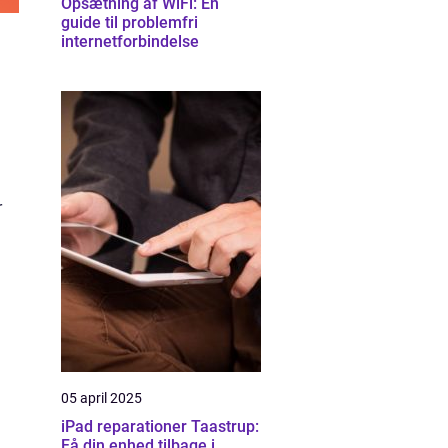
Opsætning af WiFi: En
guide til problemfri
internetforbindelse
r
05 april 2025
iPad reparationer Taastrup:
Få din enhed tilbage i