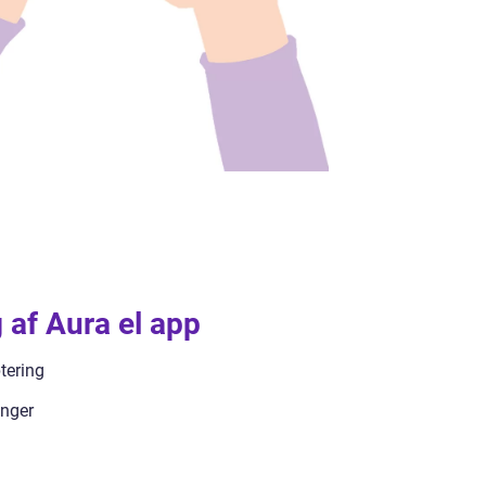
g af Aura el app
tering
inger