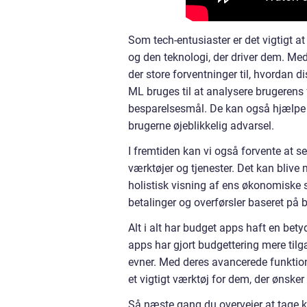
Som tech-entusiaster er det vigtigt 
og den teknologi, der driver dem. Med
der store forventninger til, hvordan 
ML bruges til at analysere brugerens
besparelsesmål. De kan også hjælpe me
brugerne øjeblikkelig advarsel.
I fremtiden kan vi også forvente at
værktøjer og tjenester. Det kan blive 
holistisk visning af ens økonomiske 
betalinger og overførsler baseret på
Alt i alt har budget apps haft en bet
apps har gjort budgettering mere til
evner. Med deres avancerede funktione
et vigtigt værktøj for dem, der ønske
Så næste gang du overvejer at tage k