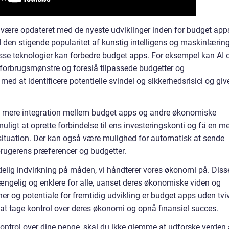
at være opdateret med de nyeste udviklinger inden for budget app
 den stigende popularitet af kunstig intelligens og maskinlæring
disse teknologier kan forbedre budget apps. For eksempel kan AI 
 forbrugsmønstre og foreslå tilpassede budgetter og
d at identificere potentielle svindel og sikkerhedsrisici og giv
 se mere integration mellem budget apps og andre økonomiske
muligt at oprette forbindelse til ens investeringskonti og få en m
situation. Der kan også være mulighed for automatisk at sende
 brugerens præferencer og budgetter.
ydelig indvirkning på måden, vi håndterer vores økonomi på. Diss
gængelig og enklere for alle, uanset deres økonomiske viden og
r og potentiale for fremtidig udvikling er budget apps uden tviv
r at tage kontrol over deres økonomi og opnå finansiel succes.
ontrol over dine penge, skal du ikke glemme at udforske verden 