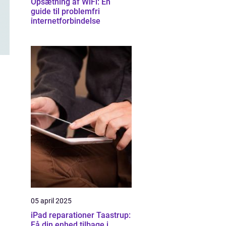
Opsætning af WiFi: En
guide til problemfri
internetforbindelse
05 april 2025
iPad reparationer Taastrup:
Få din enhed tilbage i