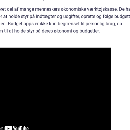
greret del af mange menneskers økonomiske værktøjskasse. De h
at holde styr på indtægter og udgifter, oprette og følge budgett
ed. Budget apps er ikke kun begrænset til personlig brug, da
til at holde styr på deres økonomi og budgetter.