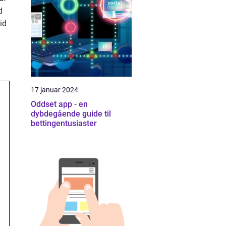
d
id
17 januar 2024
Oddset app - en
dybdegående guide til
bettingentusiaster