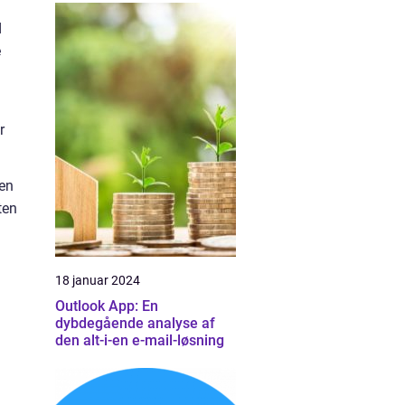
d
e
r
ien
ten
18 januar 2024
Outlook App: En
dybdegående analyse af
den alt-i-en e-mail-løsning