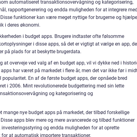
 som automatiseret transaktionsovervågning og kategorisering,
mål, rapportgenerering og endda muligheden for at integrere me
Disse funktioner kan være meget nyttige for brugerne og hjælp
ik i deres økonomi.
sikkerheden i budget apps. Brugere indtaster ofte følsomme
rtoplysninger i disse apps, så det er vigtigt at vælge en app, de
r på plads for at beskytte brugerdata.
g at overveje ved valg af en budget app, vil vi dykke ned i histor
apps har været på markedet i flere år, men det var ikke før i mid
el popularitet. En af de første budget apps, der opnåede bred
eret i 2006. Mint revolutionerede budgettering med sin lette
ansaktionsovervågning og kategorisering og
eret mange nye budget apps på markedet, der tilbød forskellige
e. Disse apps blev mere og mere avancerede og tilbød funktioner
nvesteringsstyring og endda muligheden for at oprette
t for at automatisk importere transaktioner.