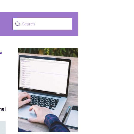
r
nel