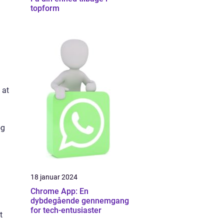
topform
 at
og
18 januar 2024
Chrome App: En
dybdegående gennemgang
for tech-entusiaster
t