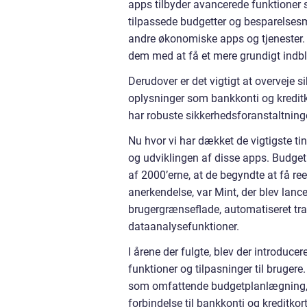
apps tilbyder avancerede funktioner
tilpassede budgetter og besparelses
andre økonomiske apps og tjenester. 
dem med at få et mere grundigt indbl
Derudover er det vigtigt at overveje 
oplysninger som bankkonti og kreditko
har robuste sikkerhedsforanstaltninge
Nu hvor vi har dækket de vigtigste tin
og udviklingen af disse apps. Budget 
af 2000’erne, at de begyndte at få re
anerkendelse, var Mint, der blev lanc
brugergrænseflade, automatiseret tr
dataanalysefunktioner.
I årene der fulgte, blev der introduc
funktioner og tilpasninger til bruger
som omfattende budgetplanlægning, i
forbindelse til bankkonti og kreditkor