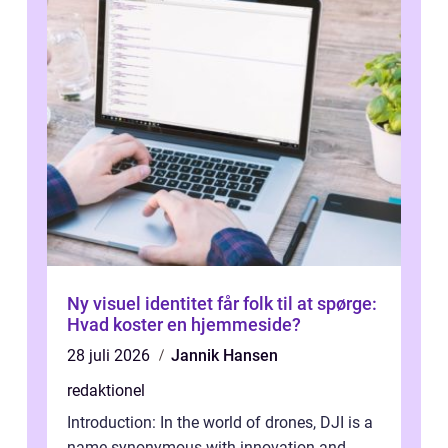
Ny visuel identitet får folk til at spørge:
Hvad koster en hjemmeside?
28 juli 2026
Jannik Hansen
redaktionel
Introduction: In the world of drones, DJI is a
name synonymous with innovation and