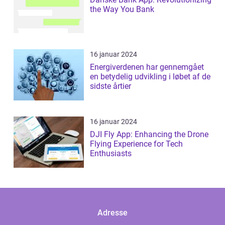
the Way You Bank
16 januar 2024
Energiverdenen har gennemgået
en betydelig udvikling i løbet af de
sidste årtier
16 januar 2024
DJI Fly App: Enhancing the Drone
Flying Experience for Tech
Enthusiasts
Adresse