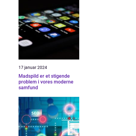
17 januar 2024
Madspild er et stigende
problem i vores moderne
samfund