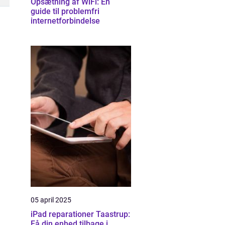
Opsætning af WiFi: En
guide til problemfri
internetforbindelse
05 april 2025
iPad reparationer Taastrup:
Få din enhed tilbage i