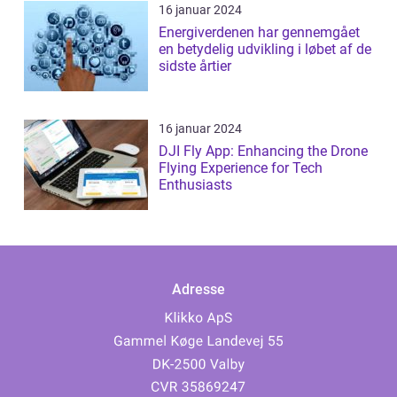
16 januar 2024
Energiverdenen har gennemgået
en betydelig udvikling i løbet af de
sidste årtier
16 januar 2024
DJI Fly App: Enhancing the Drone
Flying Experience for Tech
Enthusiasts
Adresse