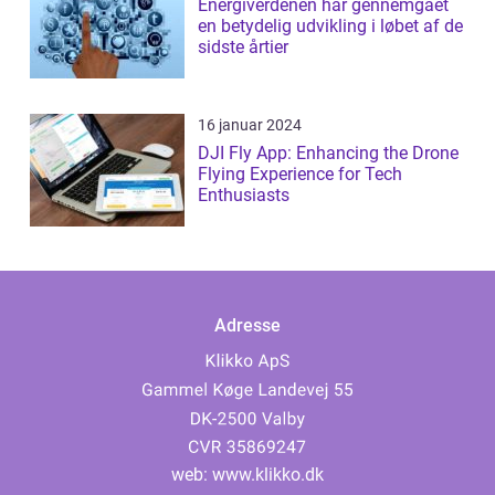
Energiverdenen har gennemgået
en betydelig udvikling i løbet af de
sidste årtier
16 januar 2024
DJI Fly App: Enhancing the Drone
Flying Experience for Tech
Enthusiasts
Adresse
web:
www.klikko.dk