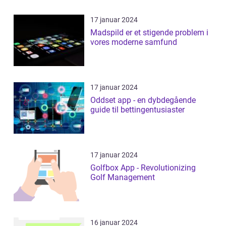
17 januar 2024
Madspild er et stigende problem i
vores moderne samfund
17 januar 2024
Oddset app - en dybdegående
guide til bettingentusiaster
17 januar 2024
Golfbox App - Revolutionizing
Golf Management
16 januar 2024