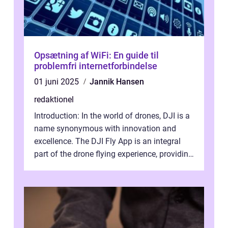
Opsætning af WiFi: En guide til
problemfri internetforbindelse
01 juni 2025
Jannik Hansen
redaktionel
Introduction: In the world of drones, DJI is a
name synonymous with innovation and
excellence. The DJI Fly App is an integral
part of the drone flying experience, providing
users with an intuitive and...