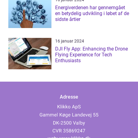
Energiverdenen har gennemgået
en betydelig udvikling i løbet af de
sidste årtier
16 januar 2024
DJI Fly App: Enhancing the Drone
Flying Experience for Tech
Enthusiasts
Adresse